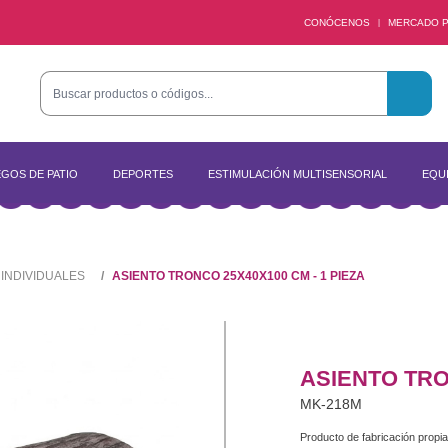
CONÓCENOS
MERCADO P
|
GOS DE PATIO
DEPORTES
ESTIMULACIÓN MULTISENSORIAL
EQUI
 INDIVIDUALES
ASIENTO TRONCO 25X40X100 CM - 1 PIEZA
ASIENTO TRO
MK-218M
Producto de fabricación propia