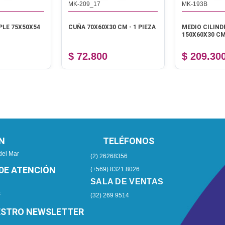
MK-209_17
MK-193B
PLE 75X50X54
CUÑA 70X60X30 CM - 1 PIEZA
MEDIO CILIND
150X60X30 CM 
$ 72.800
$ 209.30
N
TELÉFONOS
del Mar
(2) 26268356
DE ATENCIÓN
(+569) 8321 8026
SALA DE VENTAS
s
(32) 269 9514
ESTRO NEWSLETTER