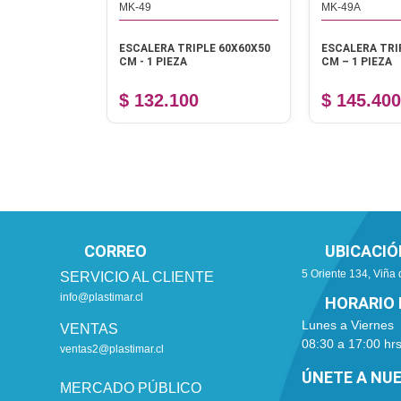
MK-49
MK-49A
DE ESPUMA Y
ESCALERA TRIPLE 60X60X50
ESCALERA TRI
AS
CM - 1 PIEZA
CM – 1 PIEZA
$ 132.100
$ 145.400
CORREO
UBICACIÓ
5 Oriente 134, Viña 
SERVICIO AL CLIENTE
info@plastimar.cl
HORARIO 
Lunes a Viernes
VENTAS
08:30 a 17:00 hr
ventas2@plastimar.cl
ÚNETE A NU
MERCADO PÚBLICO