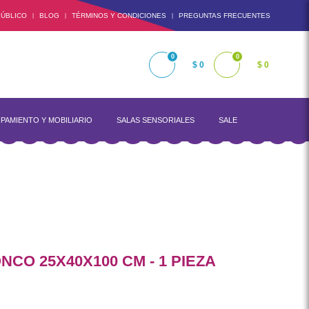
ÚBLICO
BLOG
TÉRMINOS Y CONDICIONES
PREGUNTAS FRECUENTES
|
|
|
0
0
$ 0
$ 0
PAMIENTO Y MOBILIARIO
SALAS SENSORIALES
SALE
NCO 25X40X100 CM - 1 PIEZA