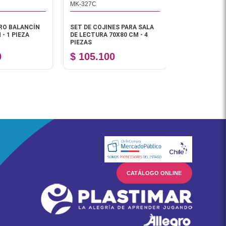
MK-327C
MK-35B
RO BALANCÍN
SET DE COJINES PARA SALA
PESA DE ESPU
- 1 PIEZA
DE LECTURA 70X80 CM - 4
PIEZAS
0
$ 105.100
$ 385.70
CATÁLOGO ONLINE