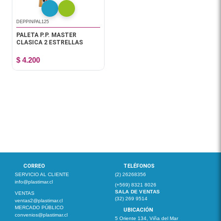
DEPPINPAL125
PALETA P.P. MASTER
CLASICA 2 ESTRELLAS
$ 4.200
CORREO
TELÉFONOS
SERVICIO AL CLIENTE
(2) 26268356
info@plastimar.cl
(+569) 8321 8026
SALA DE VENTAS
VENTAS
(32) 269 9514
ventas2@plastimar.cl
MERCADO PÚBLICO
UBICACIÓN
convenios@plastimar.cl
5 Oriente 134, Viña del Mar