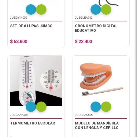
JUEGYIN056
JUEGLEA542
SET DE 6 LUPAS JUMBO
CRONÓMETRO DIGITAL
EDUCATIVO
$ 53.600
$ 22.400
JUEGANA108
JUEGBAS595
TERMOMETRO ESCOLAR
MODELO DE MANDÍBULA
CON LENGUA Y CEPILLO