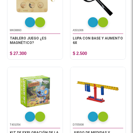
MK08893
A501006
TABLERO JUEGO ¿ES
LUPA CON BASE Y AUMENTO
MAGNÉTICO?
6X
$ 27.300
$ 2.500
T401054
D705008
KIT DE EXPLORACIÓN DE LA
JUEGO DE MEDIDAS Y