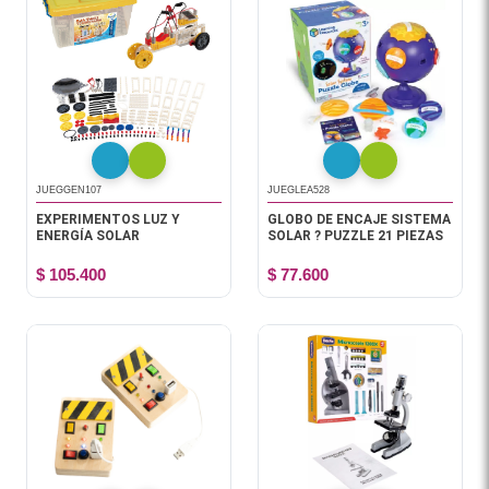
JUEGGEN107
JUEGLEA528
EXPERIMENTOS LUZ Y
GLOBO DE ENCAJE SISTEMA
ENERGÍA SOLAR
SOLAR ? PUZZLE 21 PIEZAS
$ 105.400
$ 77.600