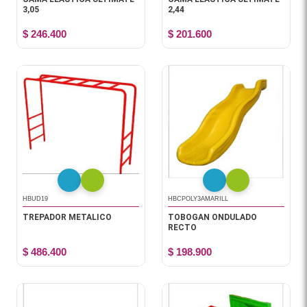
3,05
2,44
$ 246.400
$ 201.600
HBUD19
HBCPOLY3AMARILL
TREPADOR METALICO
TOBOGAN ONDULADO
RECTO
$ 486.400
$ 198.900