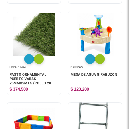
PRPSINT252
HB840100
PASTO ORNAMENTAL
MESA DE AGUA GIRABUZON
PUERTO VARAS
25MMX2MTS (ROLLO 20
MTS)
$ 374.500
$ 123.200