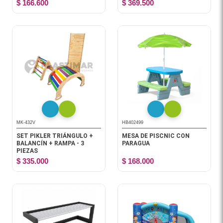
$ 166.600
$ 369.500
MK-432V
HB402499
SET PIKLER TRIÁNGULO +
MESA DE PISCNIC CON
BALANCÍN + RAMPA - 3
PARAGUA
PIEZAS
$ 335.000
$ 168.000