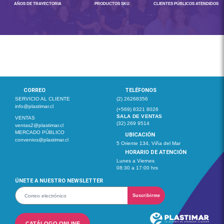
AÑOS DE TRAYECTORIA
PRODUCTOS SKU
CLIENTES PÚBLICOS ATENDIDOS
CORREO
TELÉFONOS
SERVICIO AL CLIENTE
(2) 26268356
info@plastimar.cl
(+569) 8321 8026
SALA DE VENTAS
VENTAS
(32) 269 9514
ventas2@plastimar.cl
MERCADO PÚBLICO
UBICACIÓN
convenios@plastimar.cl
5 Oriente 134, Viña del Mar
HORARIO DE ATENCIÓN
Lunes a Viernes
08:30 a 17:00 hrs
ÚNETE A NUESTRO NEWSLETTER
Suscribirme
CATÁLOGO ONLINE