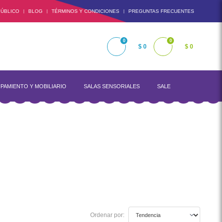
ÚBLICO
BLOG
TÉRMINOS Y CONDICIONES
PREGUNTAS FRECUENTES
|
|
|
0
0
$ 0
$ 0
PAMIENTO Y MOBILIARIO
SALAS SENSORIALES
SALE
Ordenar por: