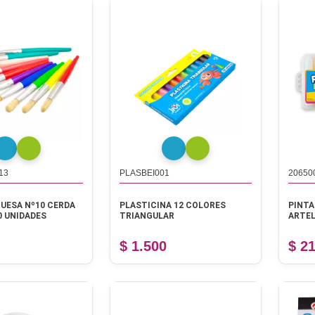
13
PLASBEI001
20650
UESA Nº10 CERDA
PLASTICINA 12 COLORES
PINTA
0 UNIDADES
TRIANGULAR
ARTE
$ 1.500
$ 2