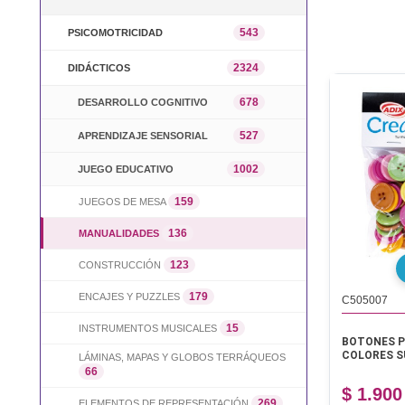
543
PSICOMOTRICIDAD
2324
DIDÁCTICOS
678
DESARROLLO COGNITIVO
527
APRENDIZAJE SENSORIAL
1002
JUEGO EDUCATIVO
159
JUEGOS DE MESA
136
MANUALIDADES
123
CONSTRUCCIÓN
179
ENCAJES Y PUZZLES
C505007
15
INSTRUMENTOS MUSICALES
BOTONES P
COLORES S
LÁMINAS, MAPAS Y GLOBOS TERRÁQUEOS
66
$ 1.900
269
ELEMENTOS DE REPRESENTACIÓN