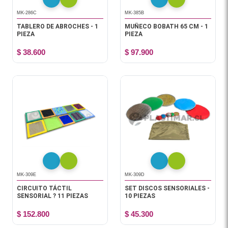
MK-286C
MK-385B
TABLERO DE ABROCHES - 1
MUÑECO BOBATH 65 CM - 1
PIEZA
PIEZA
$ 38.600
$ 97.900
MK-309E
MK-309D
CIRCUITO TÁCTIL
SET DISCOS SENSORIALES -
SENSORIAL ? 11 PIEZAS
10 PIEZAS
$ 152.800
$ 45.300