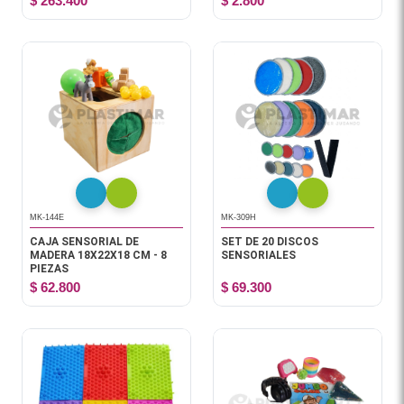
$ 263.400
$ 2.800
MK-144E
MK-309H
CAJA SENSORIAL DE
SET DE 20 DISCOS
MADERA 18X22X18 CM - 8
SENSORIALES
PIEZAS
$ 62.800
$ 69.300