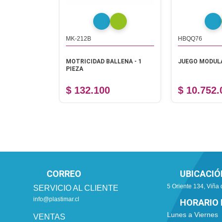
MK-212B
HBQQ76
 - 1 SET
MOTRICIDAD BALLENA - 1
JUEGO MODULA
PIEZA
$ 132.100
$ 10.752.
CORREO
UBICACIÓ
5 Oriente 134, Viña 
SERVICIO AL CLIENTE
info@plastimar.cl
HORARIO 
Lunes a Viernes
VENTAS