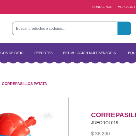
CONÓCENOS
MERCADO P
|
GOS DE PATIO
DEPORTES
ESTIMULACIÓN MULTISENSORIAL
EQUI
CORREPASILLOS PATATA
CORREPASIL
-8%
JUEGROL019
$ 38.200