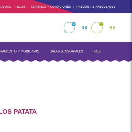
ÚBLICO
BLOG
TÉRMINOS Y CONDICIONES
PREGUNTAS FRECUENTES
|
|
|
0
0
$ 0
$ 0
PAMIENTO Y MOBILIARIO
SALAS SENSORIALES
SALE
LOS PATATA