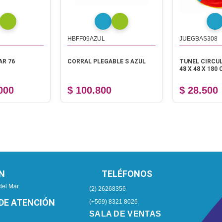
HBFF09AZUL
JUEGBAS308
R 76
CORRAL PLEGABLE S AZUL
TUNEL CIRCU
48 X 48 X 180
000
$ 100.800
$ 28.500
N
TELÉFONOS
del Mar
(2) 26268356
DE ATENCIÓN
(+569) 8321 8026
SALA DE VENTAS