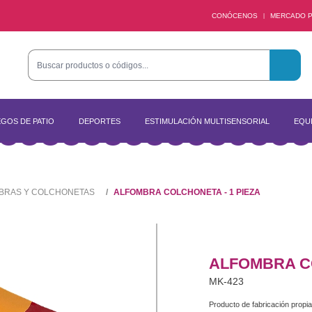
CONÓCENOS
MERCADO P
|
GOS DE PATIO
DEPORTES
ESTIMULACIÓN MULTISENSORIAL
EQUI
BRAS Y COLCHONETAS
ALFOMBRA COLCHONETA - 1 PIEZA
ALFOMBRA CO
MK-423
Producto de fabricación propia