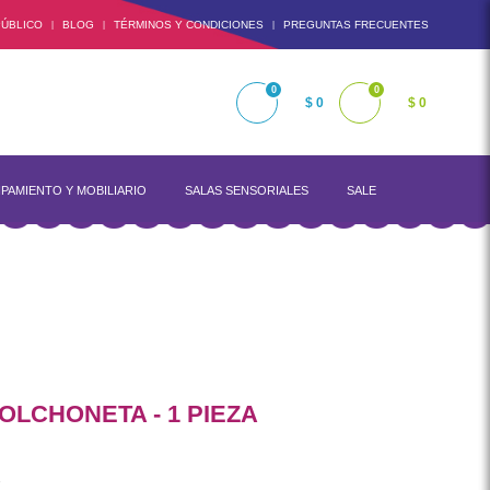
ÚBLICO
BLOG
TÉRMINOS Y CONDICIONES
PREGUNTAS FRECUENTES
|
|
|
0
0
$ 0
$ 0
PAMIENTO Y MOBILIARIO
SALAS SENSORIALES
SALE
LCHONETA - 1 PIEZA