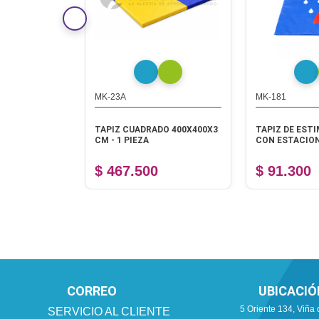
MK-23A
MK-181
E EJERCICIO
TAPIZ CUADRADO 400X400X3
TAPIZ DE EST
1 PIEZA
CM - 1 PIEZA
CON ESTACION
$ 467.500
$ 91.300
CORREO
UBICACIÓ
5 Oriente 134, Viña 
SERVICIO AL CLIENTE