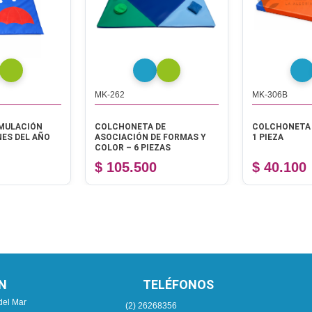
MK-262
MK-306B
IMULACIÓN
COLCHONETA DE
COLCHONETA 
ES DEL AÑO
ASOCIACIÓN DE FORMAS Y
1 PIEZA
COLOR – 6 PIEZAS
$ 105.500
$ 40.100
N
TELÉFONOS
del Mar
(2) 26268356