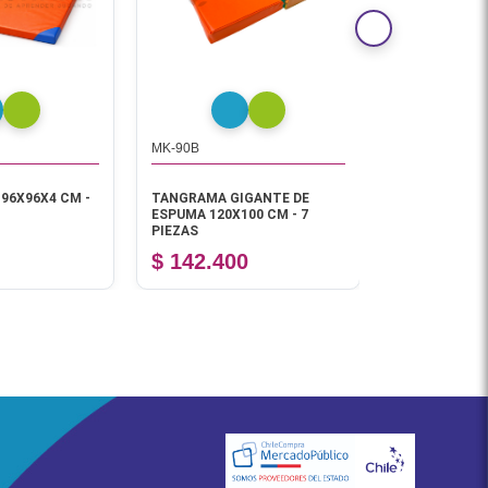
MK-90B
MK-404
96X96X4 CM -
TANGRAMA GIGANTE DE
COLCHONETÓ
ESPUMA 120X100 CM - 7
300X200X40 C
PIEZAS
$ 142.400
$ 1.262.